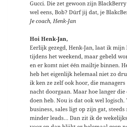
Gucci. Die zet gewoon zijn BlackBerry 
wel eens, Bob? Dúrf jij dat, je BlakcB
Je coach, Henk-Jan
Hoi Henk-Jan,
Eerlijk gezegd, Henk-Jan, laat ik mij
tijdens het weekend, maar gebeld word
en er komt niet één mailtje binnen. Hé
heb het eigenlijk helemaal niet zo dru
ik ken ze zelf ook hoor, die managers 
nacht doorgaan. Maar hoe langer die c
doen heb. Nou is dat ook wel logisch
business, sales ligt op zijn gat, stee
minder leads… Dan zit ik de wekelijk
voor en dan blijkt er helemaal geen ne