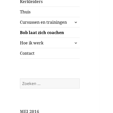
Kerkleiders
Thuis
submenu
Cursussen en trainingen
uitvouwen
Bob laat zich coachen
submenu
Hoe ik werk
uitvouwen
Contact
Zoeken
naar:
MEI 2016