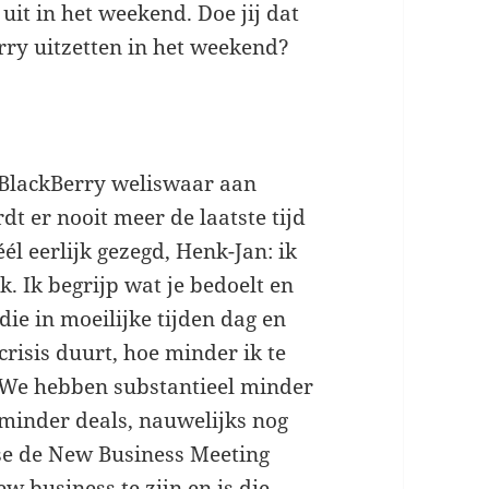
uit in het weekend. Doe jij dat
erry uitzetten in het weekend?
n BlackBerry weliswaar aan
t er nooit meer de laatste tijd
él eerlijk gezegd, Henk-Jan: ik
k. Ik begrijp wat je bedoelt en
die in moeilijke tijden dag en
risis duurt, hoe minder ik te
. We hebben substantieel minder
ds minder deals, nauwelijks nog
se de New Business Meeting
w business te zijn en is die